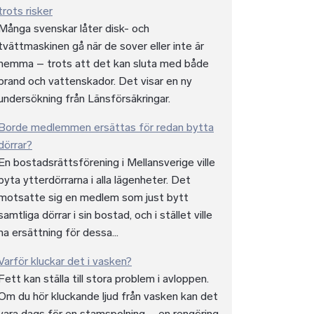
trots risker
Många svenskar låter disk- och
tvättmaskinen gå när de sover eller inte är
hemma – trots att det kan sluta med både
brand och vattenskador. Det visar en ny
undersökning från Länsförsäkringar.
Borde medlemmen ersättas för redan bytta
dörrar?
En bostadsrättsförening i Mellansverige ville
byta ytterdörrarna i alla lägenheter. Det
motsatte sig en medlem som just bytt
samtliga dörrar i sin bostad, och i stället ville
ha ersättning för dessa...
Varför kluckar det i vasken?
Fett kan ställa till stora problem i avloppen.
Om du hör kluckande ljud från vasken kan det
vara dags för en stamspolning – en rengöring