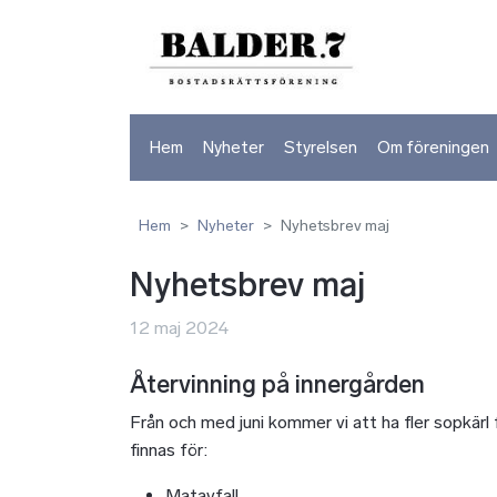
Hem
Nyheter
Styrelsen
Om föreningen
Hem
Nyheter
Nyhetsbrev maj
Nyhetsbrev maj
12 maj 2024
Återvinning på innergården
Från och med juni kommer vi att ha fler sopkärl
finnas för:
Matavfall