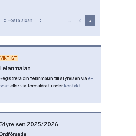
Paginering
Första sidan
Föregående sida
« Fösta sidan
‹
…
2
3
VIKTIGT
Felanmälan
Registrera din felanmälan till styrelsen via
e-
post
eller via formuläret under
kontakt
.
Styrelsen 2025/2026
Ordförande