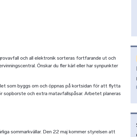
l, grovavfall och all elektronik sorteras fortfarande ut och
ervinningscentral. Önskar du fler kärl eller har synpunkter
ulet som byggs om och öppnas på kortsidan för att flytta
 för sopborste och extra matavfallspåsar. Arbetet planeras
 härliga sommarkvällar. Den 22 maj kommer styrelsen att