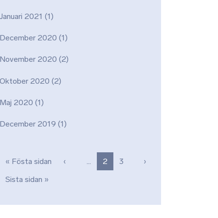
Januari 2021
(1)
December 2020
(1)
November 2020
(2)
Oktober 2020
(2)
Maj 2020
(1)
December 2019
(1)
Paginering
Första sidan
Föregående sida
Nästa sida
« Fösta sidan
‹
…
2
3
›
Sista sidan
Sista sidan »