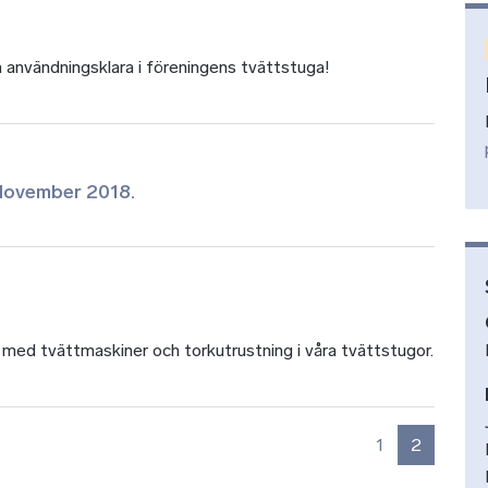
h användningsklara i föreningens tvättstuga!
 November 2018.
m med tvättmaskiner och torkutrustning i våra tvättstugor.
1
2