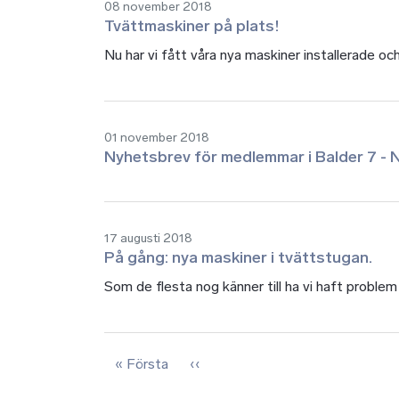
08 november 2018
Tvättmaskiner på plats!
Nu har vi fått våra nya maskiner installerade oc
01 november 2018
Nyhetsbrev för medlemmar i Balder 7 -
17 augusti 2018
På gång: nya maskiner i tvättstugan.
Som de flesta nog känner till ha vi haft proble
Paginering
Första sidan
Föregående sida
« Första
‹‹