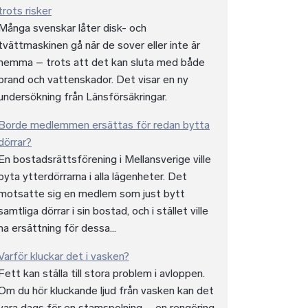
trots risker
Många svenskar låter disk- och
tvättmaskinen gå när de sover eller inte är
hemma – trots att det kan sluta med både
brand och vattenskador. Det visar en ny
undersökning från Länsförsäkringar.
Borde medlemmen ersättas för redan bytta
dörrar?
En bostadsrättsförening i Mellansverige ville
byta ytterdörrarna i alla lägenheter. Det
motsatte sig en medlem som just bytt
samtliga dörrar i sin bostad, och i stället ville
ha ersättning för dessa...
Varför kluckar det i vasken?
Fett kan ställa till stora problem i avloppen.
Om du hör kluckande ljud från vasken kan det
vara dags för en stamspolning – en rengöring