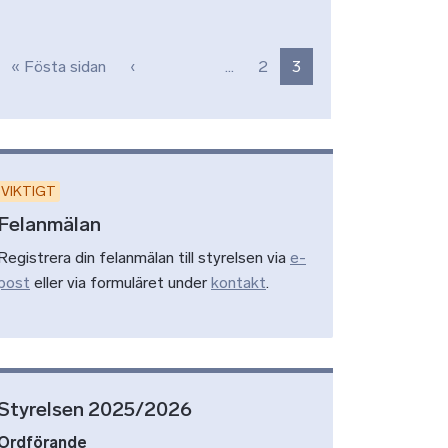
Paginering
Första sidan
Föregående sida
« Fösta sidan
‹
…
2
3
VIKTIGT
Felanmälan
Registrera din felanmälan till styrelsen via
e-
post
eller via formuläret under
kontakt
.
Styrelsen 2025/2026
Ordförande